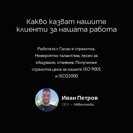
Какво казват нашите
клиенти за нашата работа
Комуникацията с Crown Services е
Работата с Гасан е страхотна.
Невероятно талантлив, лесен за
наистина лесна. Бързият и
общуване, отзивчив. Получихме
ефективен одит ни даде
страхотна цена за нашите ISO 9001
необходимите резултати.
и ISO22000
Благодаря!
Сара Дзаид
Иван Петров
Дизайнер
CEO
–
Millermedia
–
Sandrew Inc.