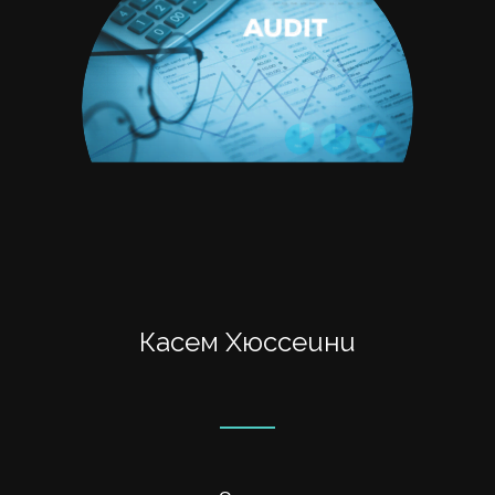
Касем Хюссеини