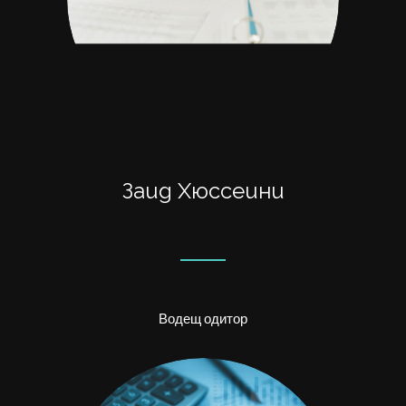
Заид Хюссеини
Водещ одитор